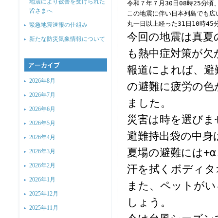
地震により被害を受けられた
令和７年７月30日08時25分
皆さまへ
この地震に伴い日本列島でも広
丸一日以上経った31日10時4
緊急地震速報の仕組み
今回の地震は真夏
新たな防災気象情報について
も熱中症対策が欠
報道によれば、避
2026年8月
の避難に疲労の色
2026年7月
ました。
2026年6月
災害は時を選びま
2026年5月
避難持出袋の中身
2026年4月
夏場の避難には+
2026年3月
2026年2月
汗を拭くボディタ
2026年1月
また、ペットがい
2025年12月
しょう。
2025年11月